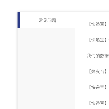
常见问题
【快递宝】
【快递宝】
我们的数据
【烽火台】
【快递宝】
【快递宝】