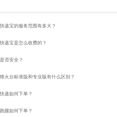
快递宝的服务范围有多大？
快递宝是怎么收费的？
是否安全？
烽火台标准版和专业版有什么区别？
快递如何下单？
跑腿如何下单？