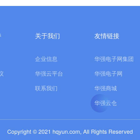
持
关于我们
友情链接
企业信息
华强电子网集团
议
华强云平台
华强电子网
联系我们
华强商城
华强云仓
Copyright © 2021 hqyun.com, All Rights Reserved