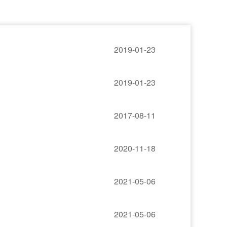
2019-01-23
2019-01-23
2017-08-11
2020-11-18
2021-05-06
2021-05-06