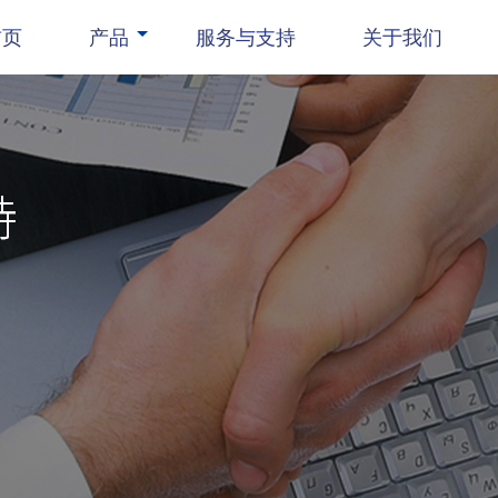
首页
产品
服务与支持
关于我们