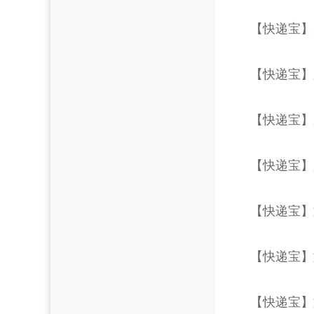
【快递宝】
【快递宝】
【快递宝】
【快递宝】
【快递宝】
【快递宝】
【快递宝】